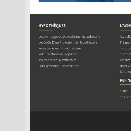
HYPOTHÈQUES
L’ACH
Les avantages du professionnel hypothécaire
Accueil
Les Coûts D’un Professionnel Hypothécaire
Préappr
Renouvellement hypothécaire
Taux Fix
Valeur Nette de la Propriété
Compren
Assurance vie Hypothécaire
Détermi
Pour présenter une demande
Payer V
Solutio
REFI
CHIP
Calcula