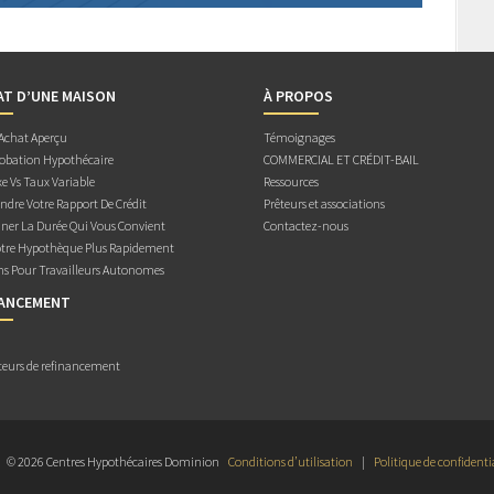
AT D’UNE MAISON
À PROPOS
 Achat Aperçu
Témoignages
obation Hypothécaire
COMMERCIAL ET CRÉDIT-BAIL
e Vs Taux Variable
Ressources
dre Votre Rapport De Crédit
Prêteurs et associations
ner La Durée Qui Vous Convient
Contactez-nous
otre Hypothèque Plus Rapidement
ns Pour Travailleurs Autonomes
NANCEMENT
teurs de refinancement
© 2026 Centres Hypothécaires Dominion
Conditions d’utilisation
|
Politique de confidenti