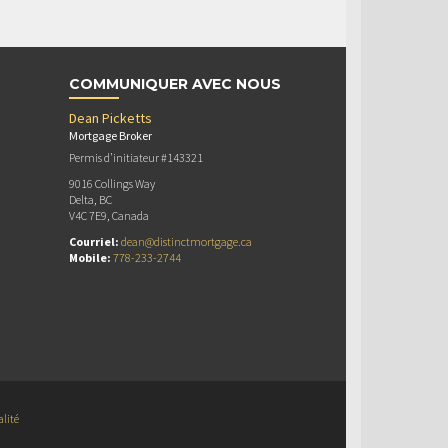
COMMUNIQUER AVEC NOUS
Dean Picketts
Mortgage Broker
Permis d’initiateur #143321
9016 Collings Way
Delta, BC
V4C 7E9, Canada
Courriel:
dean@distinctmortgage.ca
Mobile:
778-233-2744
alité